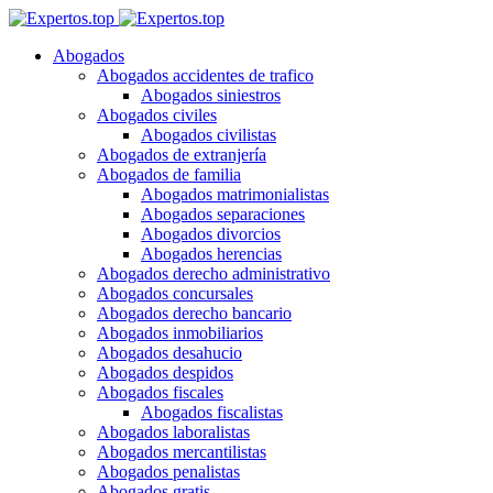
Abogados
Abogados accidentes de trafico
Abogados siniestros
Abogados civiles
Abogados civilistas
Abogados de extranjería
Abogados de familia
Abogados matrimonialistas
Abogados separaciones
Abogados divorcios
Abogados herencias
Abogados derecho administrativo
Abogados concursales
Abogados derecho bancario
Abogados inmobiliarios
Abogados desahucio
Abogados despidos
Abogados fiscales
Abogados fiscalistas
Abogados laboralistas
Abogados mercantilistas
Abogados penalistas
Abogados gratis