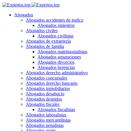
Abogados
Abogados accidentes de trafico
Abogados siniestros
Abogados civiles
Abogados civilistas
Abogados de extranjería
Abogados de familia
Abogados matrimonialistas
Abogados separaciones
Abogados divorcios
Abogados herencias
Abogados derecho administrativo
Abogados concursales
Abogados derecho bancario
Abogados inmobiliarios
Abogados desahucio
Abogados despidos
Abogados fiscales
Abogados fiscalistas
Abogados laboralistas
Abogados mercantilistas
Abogados penalistas
Abogados gratis