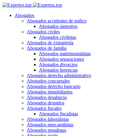
Abogados
Abogados accidentes de trafico
Abogados siniestros
Abogados civiles
Abogados civilistas
Abogados de extranjería
Abogados de familia
Abogados matrimonialistas
Abogados separaciones
Abogados divorcios
Abogados herencias
Abogados derecho administrativo
Abogados concursales
Abogados derecho bancario
Abogados inmobiliarios
Abogados desahucio
Abogados despidos
Abogados fiscales
Abogados fiscalistas
Abogados laboralistas
Abogados mercantilistas
Abogados penalistas
Abogados gratis