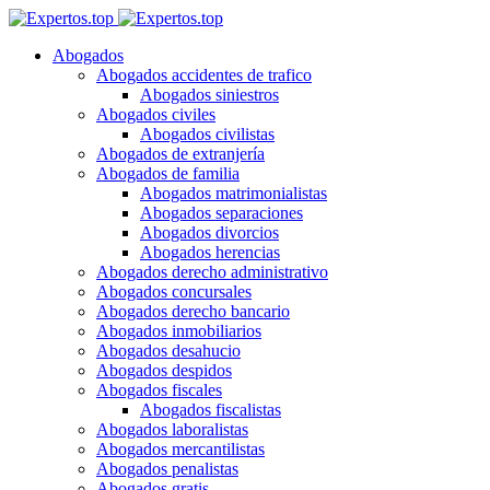
Abogados
Abogados accidentes de trafico
Abogados siniestros
Abogados civiles
Abogados civilistas
Abogados de extranjería
Abogados de familia
Abogados matrimonialistas
Abogados separaciones
Abogados divorcios
Abogados herencias
Abogados derecho administrativo
Abogados concursales
Abogados derecho bancario
Abogados inmobiliarios
Abogados desahucio
Abogados despidos
Abogados fiscales
Abogados fiscalistas
Abogados laboralistas
Abogados mercantilistas
Abogados penalistas
Abogados gratis