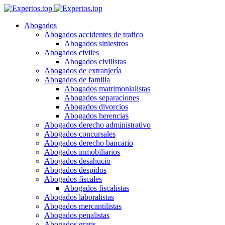
Abogados
Abogados accidentes de trafico
Abogados siniestros
Abogados civiles
Abogados civilistas
Abogados de extranjería
Abogados de familia
Abogados matrimonialistas
Abogados separaciones
Abogados divorcios
Abogados herencias
Abogados derecho administrativo
Abogados concursales
Abogados derecho bancario
Abogados inmobiliarios
Abogados desahucio
Abogados despidos
Abogados fiscales
Abogados fiscalistas
Abogados laboralistas
Abogados mercantilistas
Abogados penalistas
Abogados gratis