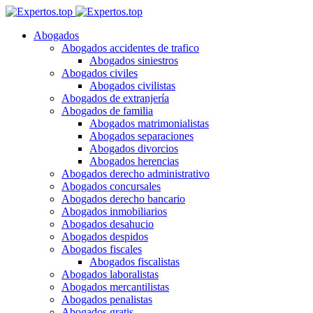
Abogados
Abogados accidentes de trafico
Abogados siniestros
Abogados civiles
Abogados civilistas
Abogados de extranjería
Abogados de familia
Abogados matrimonialistas
Abogados separaciones
Abogados divorcios
Abogados herencias
Abogados derecho administrativo
Abogados concursales
Abogados derecho bancario
Abogados inmobiliarios
Abogados desahucio
Abogados despidos
Abogados fiscales
Abogados fiscalistas
Abogados laboralistas
Abogados mercantilistas
Abogados penalistas
Abogados gratis