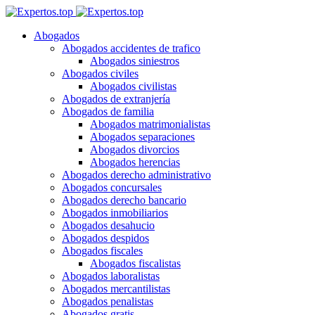
Abogados
Abogados accidentes de trafico
Abogados siniestros
Abogados civiles
Abogados civilistas
Abogados de extranjería
Abogados de familia
Abogados matrimonialistas
Abogados separaciones
Abogados divorcios
Abogados herencias
Abogados derecho administrativo
Abogados concursales
Abogados derecho bancario
Abogados inmobiliarios
Abogados desahucio
Abogados despidos
Abogados fiscales
Abogados fiscalistas
Abogados laboralistas
Abogados mercantilistas
Abogados penalistas
Abogados gratis