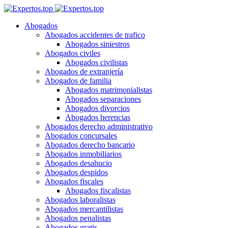
Abogados
Abogados accidentes de trafico
Abogados siniestros
Abogados civiles
Abogados civilistas
Abogados de extranjería
Abogados de familia
Abogados matrimonialistas
Abogados separaciones
Abogados divorcios
Abogados herencias
Abogados derecho administrativo
Abogados concursales
Abogados derecho bancario
Abogados inmobiliarios
Abogados desahucio
Abogados despidos
Abogados fiscales
Abogados fiscalistas
Abogados laboralistas
Abogados mercantilistas
Abogados penalistas
Abogados gratis