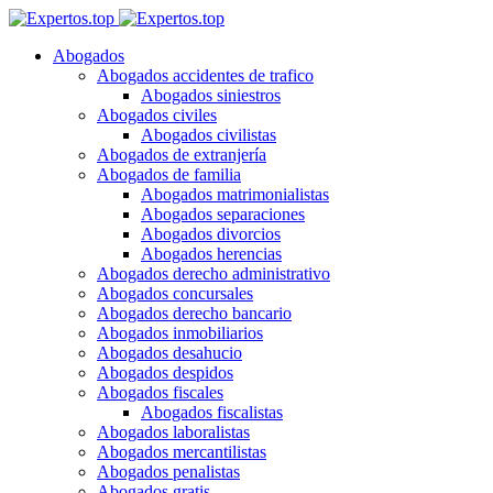
Abogados
Abogados accidentes de trafico
Abogados siniestros
Abogados civiles
Abogados civilistas
Abogados de extranjería
Abogados de familia
Abogados matrimonialistas
Abogados separaciones
Abogados divorcios
Abogados herencias
Abogados derecho administrativo
Abogados concursales
Abogados derecho bancario
Abogados inmobiliarios
Abogados desahucio
Abogados despidos
Abogados fiscales
Abogados fiscalistas
Abogados laboralistas
Abogados mercantilistas
Abogados penalistas
Abogados gratis