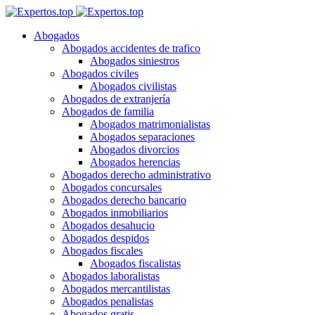
Abogados
Abogados accidentes de trafico
Abogados siniestros
Abogados civiles
Abogados civilistas
Abogados de extranjería
Abogados de familia
Abogados matrimonialistas
Abogados separaciones
Abogados divorcios
Abogados herencias
Abogados derecho administrativo
Abogados concursales
Abogados derecho bancario
Abogados inmobiliarios
Abogados desahucio
Abogados despidos
Abogados fiscales
Abogados fiscalistas
Abogados laboralistas
Abogados mercantilistas
Abogados penalistas
Abogados gratis