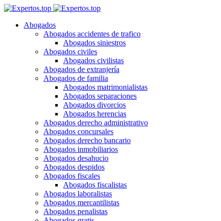
Abogados
Abogados accidentes de trafico
Abogados siniestros
Abogados civiles
Abogados civilistas
Abogados de extranjería
Abogados de familia
Abogados matrimonialistas
Abogados separaciones
Abogados divorcios
Abogados herencias
Abogados derecho administrativo
Abogados concursales
Abogados derecho bancario
Abogados inmobiliarios
Abogados desahucio
Abogados despidos
Abogados fiscales
Abogados fiscalistas
Abogados laboralistas
Abogados mercantilistas
Abogados penalistas
Abogados gratis