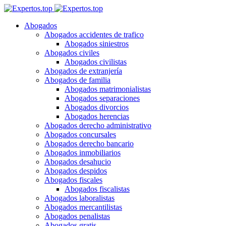
Abogados
Abogados accidentes de trafico
Abogados siniestros
Abogados civiles
Abogados civilistas
Abogados de extranjería
Abogados de familia
Abogados matrimonialistas
Abogados separaciones
Abogados divorcios
Abogados herencias
Abogados derecho administrativo
Abogados concursales
Abogados derecho bancario
Abogados inmobiliarios
Abogados desahucio
Abogados despidos
Abogados fiscales
Abogados fiscalistas
Abogados laboralistas
Abogados mercantilistas
Abogados penalistas
Abogados gratis