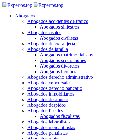
Abogados
Abogados accidentes de trafico
Abogados siniestros
Abogados civiles
Abogados civilistas
Abogados de extranjería
Abogados de familia
Abogados matrimonialistas
Abogados separaciones
Abogados divorcios
Abogados herencias
Abogados derecho administrativo
Abogados concursales
Abogados derecho bancario
Abogados inmobiliarios
Abogados desahucio
Abogados despidos
Abogados fiscales
Abogados fiscalistas
Abogados laboralistas
Abogados mercantilistas
Abogados penalistas
Abogados gratis