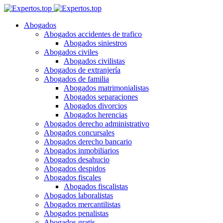
Abogados
Abogados accidentes de trafico
Abogados siniestros
Abogados civiles
Abogados civilistas
Abogados de extranjería
Abogados de familia
Abogados matrimonialistas
Abogados separaciones
Abogados divorcios
Abogados herencias
Abogados derecho administrativo
Abogados concursales
Abogados derecho bancario
Abogados inmobiliarios
Abogados desahucio
Abogados despidos
Abogados fiscales
Abogados fiscalistas
Abogados laboralistas
Abogados mercantilistas
Abogados penalistas
Abogados gratis