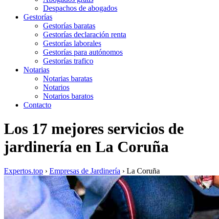
Despachos de abogados
Gestorías
Gestorías baratas
Gestorías declaración renta
Gestorías laborales
Gestorías para autónomos
Gestorías trafico
Notarias
Notarias baratas
Notarios
Notarios baratos
Contacto
Los 17 mejores servicios de
jardinería en La Coruña
Expertos.top
›
Empresas de Jardinería
›
La Coruña