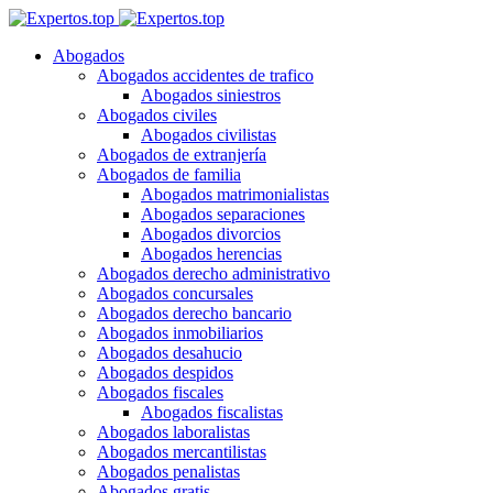
Abogados
Abogados accidentes de trafico
Abogados siniestros
Abogados civiles
Abogados civilistas
Abogados de extranjería
Abogados de familia
Abogados matrimonialistas
Abogados separaciones
Abogados divorcios
Abogados herencias
Abogados derecho administrativo
Abogados concursales
Abogados derecho bancario
Abogados inmobiliarios
Abogados desahucio
Abogados despidos
Abogados fiscales
Abogados fiscalistas
Abogados laboralistas
Abogados mercantilistas
Abogados penalistas
Abogados gratis