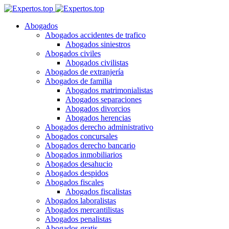
Abogados
Abogados accidentes de trafico
Abogados siniestros
Abogados civiles
Abogados civilistas
Abogados de extranjería
Abogados de familia
Abogados matrimonialistas
Abogados separaciones
Abogados divorcios
Abogados herencias
Abogados derecho administrativo
Abogados concursales
Abogados derecho bancario
Abogados inmobiliarios
Abogados desahucio
Abogados despidos
Abogados fiscales
Abogados fiscalistas
Abogados laboralistas
Abogados mercantilistas
Abogados penalistas
Abogados gratis