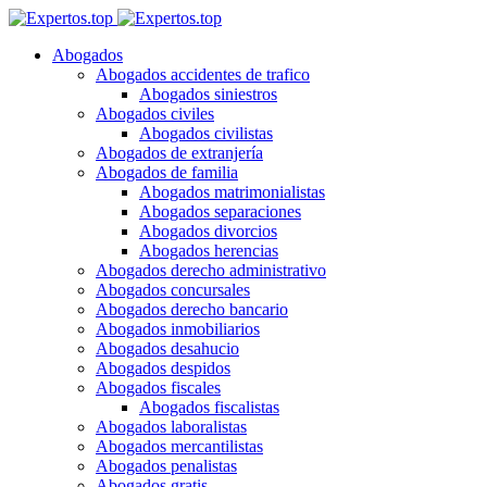
Abogados
Abogados accidentes de trafico
Abogados siniestros
Abogados civiles
Abogados civilistas
Abogados de extranjería
Abogados de familia
Abogados matrimonialistas
Abogados separaciones
Abogados divorcios
Abogados herencias
Abogados derecho administrativo
Abogados concursales
Abogados derecho bancario
Abogados inmobiliarios
Abogados desahucio
Abogados despidos
Abogados fiscales
Abogados fiscalistas
Abogados laboralistas
Abogados mercantilistas
Abogados penalistas
Abogados gratis