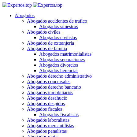
Abogados
Abogados accidentes de trafico
Abogados siniestros
Abogados civiles
Abogados civilistas
Abogados de extranjería
Abogados de familia
Abogados matrimonialistas
Abogados separaciones
Abogados divorcios
Abogados herencias
Abogados derecho administrativo
Abogados concursales
Abogados derecho bancario
Abogados inmobiliarios
Abogados desahucio
Abogados despidos
Abogados fiscales
Abogados fiscalistas
Abogados laboralistas
Abogados mercantilistas
Abogados penalistas
Abogados gratis