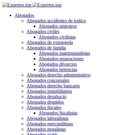
Abogados
Abogados accidentes de trafico
Abogados siniestros
Abogados civiles
Abogados civilistas
Abogados de extranjería
Abogados de familia
Abogados matrimonialistas
Abogados separaciones
Abogados divorcios
Abogados herencias
Abogados derecho administrativo
Abogados concursales
Abogados derecho bancario
Abogados inmobiliarios
Abogados desahucio
Abogados despidos
Abogados fiscales
Abogados fiscalistas
Abogados laboralistas
Abogados mercantilistas
Abogados penalistas
Abogados gratis