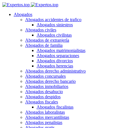
Abogados
Abogados accidentes de trafico
Abogados siniestros
Abogados civiles
Abogados civilistas
Abogados de extranjería
Abogados de familia
Abogados matrimonialistas
Abogados separaciones
Abogados divorcios
Abogados herencias
Abogados derecho administrativo
Abogados concursales
Abogados derecho bancario
Abogados inmobiliarios
Abogados desahucio
Abogados despidos
Abogados fiscales
Abogados fiscalistas
Abogados laboralistas
Abogados mercantilistas
Abogados penalistas
Abogados gratis