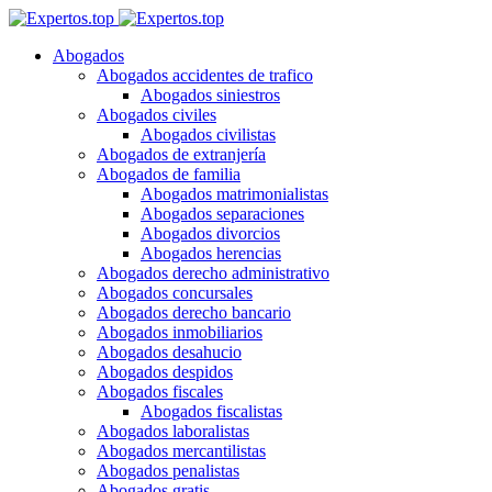
Abogados
Abogados accidentes de trafico
Abogados siniestros
Abogados civiles
Abogados civilistas
Abogados de extranjería
Abogados de familia
Abogados matrimonialistas
Abogados separaciones
Abogados divorcios
Abogados herencias
Abogados derecho administrativo
Abogados concursales
Abogados derecho bancario
Abogados inmobiliarios
Abogados desahucio
Abogados despidos
Abogados fiscales
Abogados fiscalistas
Abogados laboralistas
Abogados mercantilistas
Abogados penalistas
Abogados gratis