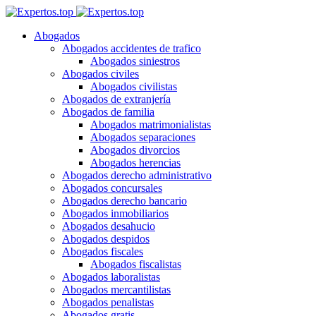
Abogados
Abogados accidentes de trafico
Abogados siniestros
Abogados civiles
Abogados civilistas
Abogados de extranjería
Abogados de familia
Abogados matrimonialistas
Abogados separaciones
Abogados divorcios
Abogados herencias
Abogados derecho administrativo
Abogados concursales
Abogados derecho bancario
Abogados inmobiliarios
Abogados desahucio
Abogados despidos
Abogados fiscales
Abogados fiscalistas
Abogados laboralistas
Abogados mercantilistas
Abogados penalistas
Abogados gratis