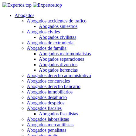
Abogados
Abogados accidentes de trafico
Abogados siniestros
Abogados civiles
Abogados civilistas
Abogados de extranjería
Abogados de familia
Abogados matrimonialistas
Abogados separaciones
Abogados divorcios
Abogados herencias
Abogados derecho administrativo
Abogados concursales
Abogados derecho bancario
Abogados inmobiliarios
Abogados desahucio
Abogados despidos
Abogados fiscales
Abogados fiscalistas
Abogados laboralistas
Abogados mercantilistas
Abogados penalistas
Abogados gratis