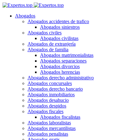
Abogados
Abogados accidentes de trafico
Abogados siniestros
Abogados civiles
Abogados civilistas
Abogados de extranjería
Abogados de familia
Abogados matrimonialistas
Abogados separaciones
Abogados divorcios
Abogados herencias
Abogados derecho administrativo
Abogados concursales
Abogados derecho bancario
Abogados inmobiliarios
Abogados desahucio
Abogados despidos
Abogados fiscales
Abogados fiscalistas
Abogados laboralistas
Abogados mercantilistas
Abogados penalistas
Abogados gratis