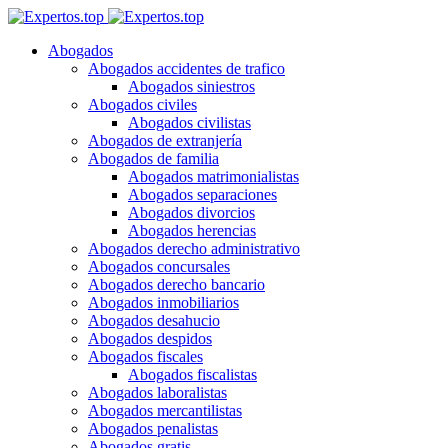
Abogados
Abogados accidentes de trafico
Abogados siniestros
Abogados civiles
Abogados civilistas
Abogados de extranjería
Abogados de familia
Abogados matrimonialistas
Abogados separaciones
Abogados divorcios
Abogados herencias
Abogados derecho administrativo
Abogados concursales
Abogados derecho bancario
Abogados inmobiliarios
Abogados desahucio
Abogados despidos
Abogados fiscales
Abogados fiscalistas
Abogados laboralistas
Abogados mercantilistas
Abogados penalistas
Abogados gratis