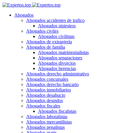
Abogados
Abogados accidentes de trafico
Abogados siniestros
Abogados civiles
Abogados civilistas
Abogados de extranjería
Abogados de familia
Abogados matrimonialistas
Abogados separaciones
Abogados divorcios
Abogados herencias
Abogados derecho administrativo
Abogados concursales
Abogados derecho bancario
Abogados inmobiliarios
Abogados desahucio
Abogados despidos
Abogados fiscales
Abogados fiscalistas
Abogados laboralistas
Abogados mercantilistas
Abogados penalistas
Abogados gratis