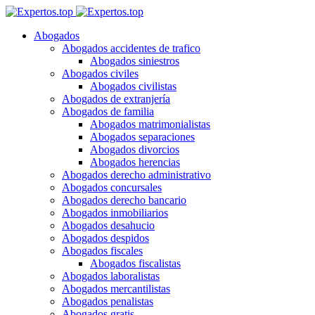
Abogados
Abogados accidentes de trafico
Abogados siniestros
Abogados civiles
Abogados civilistas
Abogados de extranjería
Abogados de familia
Abogados matrimonialistas
Abogados separaciones
Abogados divorcios
Abogados herencias
Abogados derecho administrativo
Abogados concursales
Abogados derecho bancario
Abogados inmobiliarios
Abogados desahucio
Abogados despidos
Abogados fiscales
Abogados fiscalistas
Abogados laboralistas
Abogados mercantilistas
Abogados penalistas
Abogados gratis