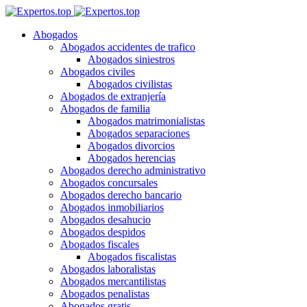
Abogados
Abogados accidentes de trafico
Abogados siniestros
Abogados civiles
Abogados civilistas
Abogados de extranjería
Abogados de familia
Abogados matrimonialistas
Abogados separaciones
Abogados divorcios
Abogados herencias
Abogados derecho administrativo
Abogados concursales
Abogados derecho bancario
Abogados inmobiliarios
Abogados desahucio
Abogados despidos
Abogados fiscales
Abogados fiscalistas
Abogados laboralistas
Abogados mercantilistas
Abogados penalistas
Abogados gratis