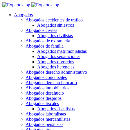
Abogados
Abogados accidentes de trafico
Abogados siniestros
Abogados civiles
Abogados civilistas
Abogados de extranjería
Abogados de familia
Abogados matrimonialistas
Abogados separaciones
Abogados divorcios
Abogados herencias
Abogados derecho administrativo
Abogados concursales
Abogados derecho bancario
Abogados inmobiliarios
Abogados desahucio
Abogados despidos
Abogados fiscales
Abogados fiscalistas
Abogados laboralistas
Abogados mercantilistas
Abogados penalistas
Abogados gratis