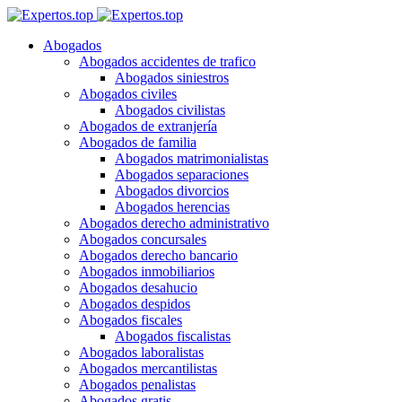
Abogados
Abogados accidentes de trafico
Abogados siniestros
Abogados civiles
Abogados civilistas
Abogados de extranjería
Abogados de familia
Abogados matrimonialistas
Abogados separaciones
Abogados divorcios
Abogados herencias
Abogados derecho administrativo
Abogados concursales
Abogados derecho bancario
Abogados inmobiliarios
Abogados desahucio
Abogados despidos
Abogados fiscales
Abogados fiscalistas
Abogados laboralistas
Abogados mercantilistas
Abogados penalistas
Abogados gratis