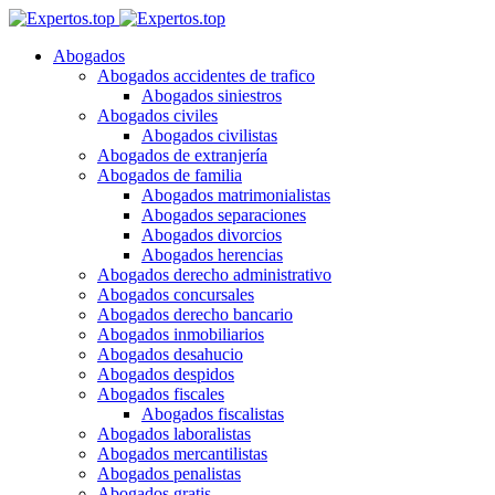
Abogados
Abogados accidentes de trafico
Abogados siniestros
Abogados civiles
Abogados civilistas
Abogados de extranjería
Abogados de familia
Abogados matrimonialistas
Abogados separaciones
Abogados divorcios
Abogados herencias
Abogados derecho administrativo
Abogados concursales
Abogados derecho bancario
Abogados inmobiliarios
Abogados desahucio
Abogados despidos
Abogados fiscales
Abogados fiscalistas
Abogados laboralistas
Abogados mercantilistas
Abogados penalistas
Abogados gratis