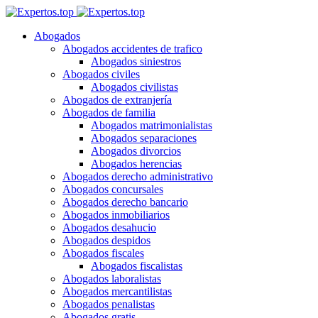
Abogados
Abogados accidentes de trafico
Abogados siniestros
Abogados civiles
Abogados civilistas
Abogados de extranjería
Abogados de familia
Abogados matrimonialistas
Abogados separaciones
Abogados divorcios
Abogados herencias
Abogados derecho administrativo
Abogados concursales
Abogados derecho bancario
Abogados inmobiliarios
Abogados desahucio
Abogados despidos
Abogados fiscales
Abogados fiscalistas
Abogados laboralistas
Abogados mercantilistas
Abogados penalistas
Abogados gratis