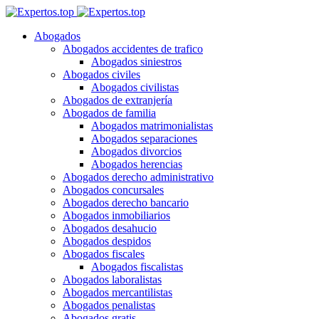
Abogados
Abogados accidentes de trafico
Abogados siniestros
Abogados civiles
Abogados civilistas
Abogados de extranjería
Abogados de familia
Abogados matrimonialistas
Abogados separaciones
Abogados divorcios
Abogados herencias
Abogados derecho administrativo
Abogados concursales
Abogados derecho bancario
Abogados inmobiliarios
Abogados desahucio
Abogados despidos
Abogados fiscales
Abogados fiscalistas
Abogados laboralistas
Abogados mercantilistas
Abogados penalistas
Abogados gratis