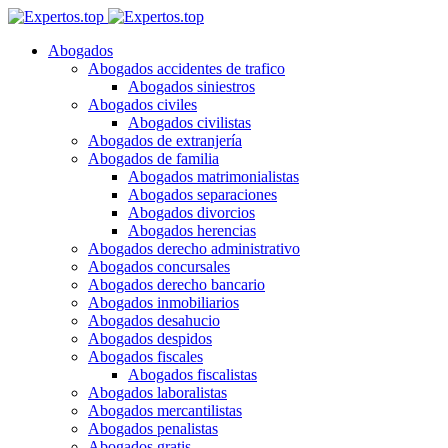
Abogados
Abogados accidentes de trafico
Abogados siniestros
Abogados civiles
Abogados civilistas
Abogados de extranjería
Abogados de familia
Abogados matrimonialistas
Abogados separaciones
Abogados divorcios
Abogados herencias
Abogados derecho administrativo
Abogados concursales
Abogados derecho bancario
Abogados inmobiliarios
Abogados desahucio
Abogados despidos
Abogados fiscales
Abogados fiscalistas
Abogados laboralistas
Abogados mercantilistas
Abogados penalistas
Abogados gratis