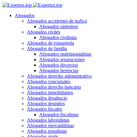
Abogados
Abogados accidentes de trafico
Abogados siniestros
Abogados civiles
Abogados civilistas
Abogados de extranjería
Abogados de familia
Abogados matrimonialistas
Abogados separaciones
Abogados divorcios
Abogados herencias
Abogados derecho administrativo
Abogados concursales
Abogados derecho bancario
Abogados inmobiliarios
Abogados desahucio
Abogados despidos
Abogados fiscales
Abogados fiscalistas
Abogados laboralistas
Abogados mercantilistas
Abogados penalistas
Abogados gratis