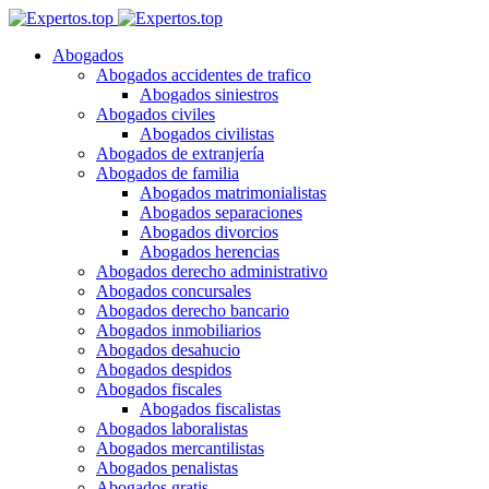
Abogados
Abogados accidentes de trafico
Abogados siniestros
Abogados civiles
Abogados civilistas
Abogados de extranjería
Abogados de familia
Abogados matrimonialistas
Abogados separaciones
Abogados divorcios
Abogados herencias
Abogados derecho administrativo
Abogados concursales
Abogados derecho bancario
Abogados inmobiliarios
Abogados desahucio
Abogados despidos
Abogados fiscales
Abogados fiscalistas
Abogados laboralistas
Abogados mercantilistas
Abogados penalistas
Abogados gratis