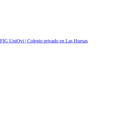
aFIG UniOvi | Colegio privado en Las Huesas