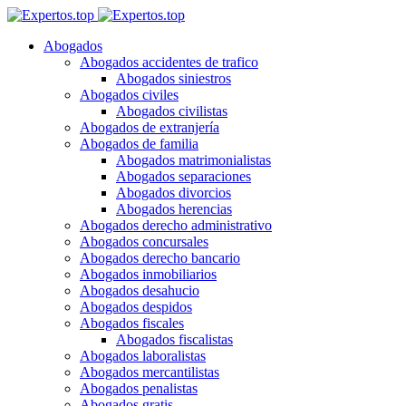
Abogados
Abogados accidentes de trafico
Abogados siniestros
Abogados civiles
Abogados civilistas
Abogados de extranjería
Abogados de familia
Abogados matrimonialistas
Abogados separaciones
Abogados divorcios
Abogados herencias
Abogados derecho administrativo
Abogados concursales
Abogados derecho bancario
Abogados inmobiliarios
Abogados desahucio
Abogados despidos
Abogados fiscales
Abogados fiscalistas
Abogados laboralistas
Abogados mercantilistas
Abogados penalistas
Abogados gratis