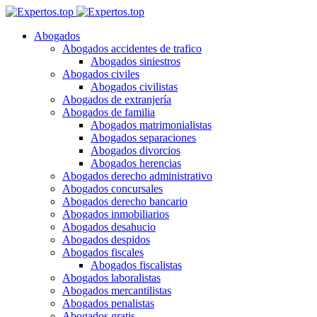
Abogados
Abogados accidentes de trafico
Abogados siniestros
Abogados civiles
Abogados civilistas
Abogados de extranjería
Abogados de familia
Abogados matrimonialistas
Abogados separaciones
Abogados divorcios
Abogados herencias
Abogados derecho administrativo
Abogados concursales
Abogados derecho bancario
Abogados inmobiliarios
Abogados desahucio
Abogados despidos
Abogados fiscales
Abogados fiscalistas
Abogados laboralistas
Abogados mercantilistas
Abogados penalistas
Abogados gratis