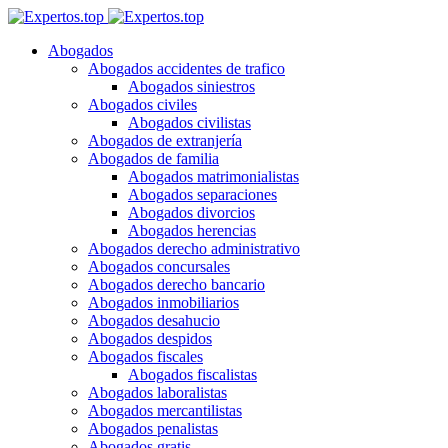
Abogados
Abogados accidentes de trafico
Abogados siniestros
Abogados civiles
Abogados civilistas
Abogados de extranjería
Abogados de familia
Abogados matrimonialistas
Abogados separaciones
Abogados divorcios
Abogados herencias
Abogados derecho administrativo
Abogados concursales
Abogados derecho bancario
Abogados inmobiliarios
Abogados desahucio
Abogados despidos
Abogados fiscales
Abogados fiscalistas
Abogados laboralistas
Abogados mercantilistas
Abogados penalistas
Abogados gratis