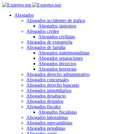
Abogados
Abogados accidentes de trafico
Abogados siniestros
Abogados civiles
Abogados civilistas
Abogados de extranjería
Abogados de familia
Abogados matrimonialistas
Abogados separaciones
Abogados divorcios
Abogados herencias
Abogados derecho administrativo
Abogados concursales
Abogados derecho bancario
Abogados inmobiliarios
Abogados desahucio
Abogados despidos
Abogados fiscales
Abogados fiscalistas
Abogados laboralistas
Abogados mercantilistas
Abogados penalistas
Abogados gratis