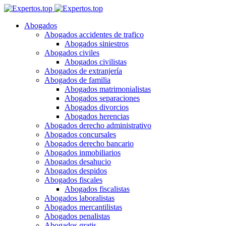
Abogados
Abogados accidentes de trafico
Abogados siniestros
Abogados civiles
Abogados civilistas
Abogados de extranjería
Abogados de familia
Abogados matrimonialistas
Abogados separaciones
Abogados divorcios
Abogados herencias
Abogados derecho administrativo
Abogados concursales
Abogados derecho bancario
Abogados inmobiliarios
Abogados desahucio
Abogados despidos
Abogados fiscales
Abogados fiscalistas
Abogados laboralistas
Abogados mercantilistas
Abogados penalistas
Abogados gratis