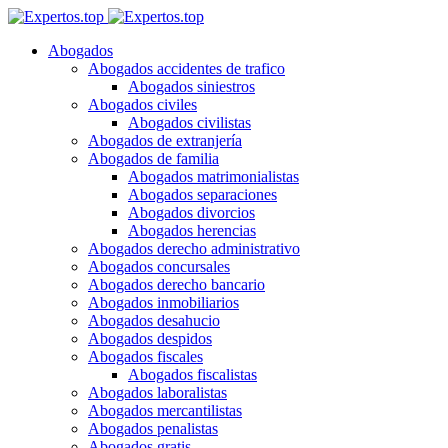
Abogados
Abogados accidentes de trafico
Abogados siniestros
Abogados civiles
Abogados civilistas
Abogados de extranjería
Abogados de familia
Abogados matrimonialistas
Abogados separaciones
Abogados divorcios
Abogados herencias
Abogados derecho administrativo
Abogados concursales
Abogados derecho bancario
Abogados inmobiliarios
Abogados desahucio
Abogados despidos
Abogados fiscales
Abogados fiscalistas
Abogados laboralistas
Abogados mercantilistas
Abogados penalistas
Abogados gratis