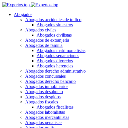
Abogados
Abogados accidentes de trafico
Abogados siniestros
Abogados civiles
Abogados civilistas
Abogados de extranjería
Abogados de familia
Abogados matrimonialistas
Abogados separaciones
Abogados divorcios
Abogados herencias
Abogados derecho administrativo
Abogados concursales
Abogados derecho bancario
Abogados inmobiliarios
Abogados desahucio
Abogados despidos
Abogados fiscales
Abogados fiscalistas
Abogados laboralistas
Abogados mercantilistas
Abogados penalistas
Abogados gratis