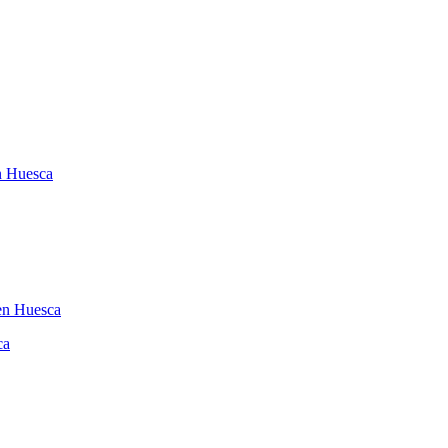
en Huesca
 en Huesca
ca