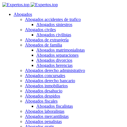
Abogados
Abogados accidentes de trafico
Abogados siniestros
Abogados civiles
Abogados civilistas
Abogados de extranjería
Abogados de familia
Abogados matrimonialistas
Abogados separaciones
Abogados divorcios
Abogados herencias
Abogados derecho administrativo
Abogados concursales
Abogados derecho bancario
Abogados inmobiliarios
Abogados desahucio
Abogados despidos
Abogados fiscales
Abogados fiscalistas
Abogados laboralistas
Abogados mercantilistas
Abogados penalistas
Abogados gratis