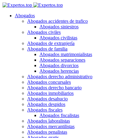
Abogados
Abogados accidentes de trafico
Abogados siniestros
Abogados civiles
Abogados civilistas
Abogados de extranjería
Abogados de familia
Abogados matrimonialistas
Abogados separaciones
Abogados divorcios
Abogados herencias
Abogados derecho administrativo
Abogados concursales
Abogados derecho bancario
Abogados inmobiliarios
Abogados desahucio
Abogados despidos
Abogados fiscales
Abogados fiscalistas
Abogados laboralistas
Abogados mercantilistas
Abogados penalistas
Abogados gratis