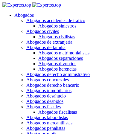
Abogados
Abogados accidentes de trafico
Abogados siniestros
Abogados civiles
Abogados civilistas
Abogados de extranjería
Abogados de familia
Abogados matrimonialistas
Abogados separaciones
Abogados divorcios
Abogados herencias
Abogados derecho administrativo
Abogados concursales
Abogados derecho bancario
Abogados inmobiliarios
Abogados desahucio
Abogados despidos
Abogados fiscales
Abogados fiscalistas
Abogados laboralistas
Abogados mercantilistas
Abogados penalistas
Abogados gratis