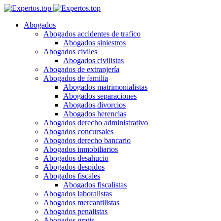
Abogados
Abogados accidentes de trafico
Abogados siniestros
Abogados civiles
Abogados civilistas
Abogados de extranjería
Abogados de familia
Abogados matrimonialistas
Abogados separaciones
Abogados divorcios
Abogados herencias
Abogados derecho administrativo
Abogados concursales
Abogados derecho bancario
Abogados inmobiliarios
Abogados desahucio
Abogados despidos
Abogados fiscales
Abogados fiscalistas
Abogados laboralistas
Abogados mercantilistas
Abogados penalistas
Abogados gratis