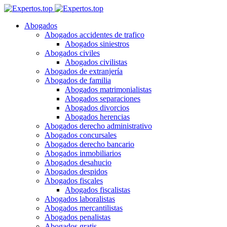
Abogados
Abogados accidentes de trafico
Abogados siniestros
Abogados civiles
Abogados civilistas
Abogados de extranjería
Abogados de familia
Abogados matrimonialistas
Abogados separaciones
Abogados divorcios
Abogados herencias
Abogados derecho administrativo
Abogados concursales
Abogados derecho bancario
Abogados inmobiliarios
Abogados desahucio
Abogados despidos
Abogados fiscales
Abogados fiscalistas
Abogados laboralistas
Abogados mercantilistas
Abogados penalistas
Abogados gratis