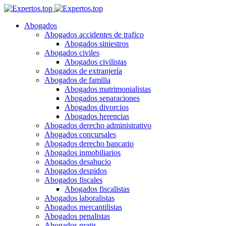
Abogados
Abogados accidentes de trafico
Abogados siniestros
Abogados civiles
Abogados civilistas
Abogados de extranjería
Abogados de familia
Abogados matrimonialistas
Abogados separaciones
Abogados divorcios
Abogados herencias
Abogados derecho administrativo
Abogados concursales
Abogados derecho bancario
Abogados inmobiliarios
Abogados desahucio
Abogados despidos
Abogados fiscales
Abogados fiscalistas
Abogados laboralistas
Abogados mercantilistas
Abogados penalistas
Abogados gratis