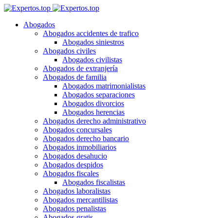
Abogados
Abogados accidentes de trafico
Abogados siniestros
Abogados civiles
Abogados civilistas
Abogados de extranjería
Abogados de familia
Abogados matrimonialistas
Abogados separaciones
Abogados divorcios
Abogados herencias
Abogados derecho administrativo
Abogados concursales
Abogados derecho bancario
Abogados inmobiliarios
Abogados desahucio
Abogados despidos
Abogados fiscales
Abogados fiscalistas
Abogados laboralistas
Abogados mercantilistas
Abogados penalistas
Abogados gratis